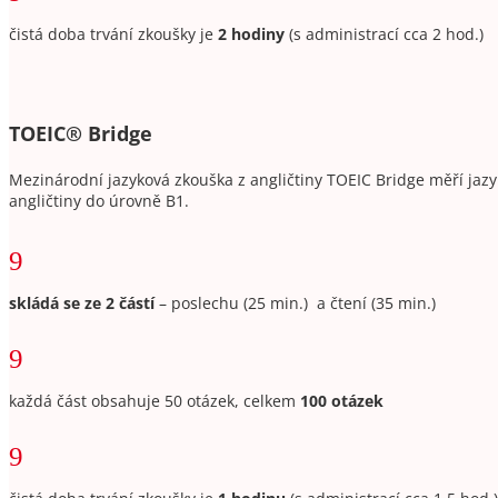
čistá doba trvání zkoušky je
2 hodiny
(s administrací cca 2 hod.)
TOEIC
®
Bridge
Mezinárodní jazyková zkouška z angličtiny TOEIC Bridge měří jazyk
angličtiny do úrovně B1.
9
skládá se ze 2 částí
–
poslechu (25 min.) a čtení (35 min.)
9
každá část obsahuje 50 otázek, celkem
100 otázek
9