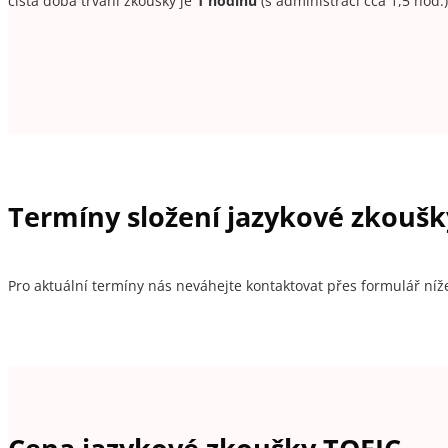
čistá doba trvání zkoušky je
1 hodinu
(s administrací cca 1,5 hod.)
Termíny složení jazykové zkoušk
Pro aktuální termíny nás neváhejte kontaktovat přes formulář níž