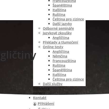
Francouzština
Španělština
Italština
Ruština
Čeština pro cizince
Další jazyky
Odborné semináře
Jazykové zkoušky
Angličtina
Překlady a tlumočení
Online testy
gličtiny
Angličtina
Němčina
Francouzština
Ruština
Španělština
Italština
Čeština pro cizince
Další služby
Reference
Kariéra
Kontakt
Přihlášení