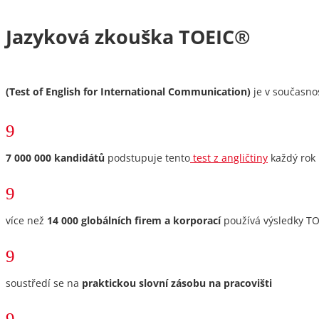
Jazyková zkouška TOEIC
®
(Test of English for International Communication)
je v současnos
9
7 000 000 kandidátů
podstupuje tento
test z angličtiny
každý rok
9
více než
14 000 globálních firem a korporací
používá
výsledky TOE
9
soustředí se na
praktickou slovní zásobu na pracovišti
9