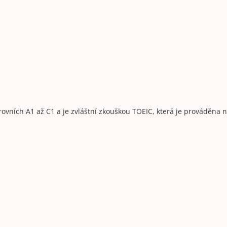
rovních A1 až C1
a
je zvláštní zkouškou TOEIC, která je prováděna n