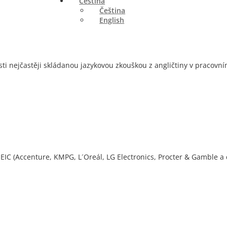
Čeština
Čeština
English
ti nejčastěji skládanou jazykovou zkouškou z angličtiny v pracovní
IC (Accenture, KMPG, L´Oreál, LG Electronics, Procter & Gamble a 