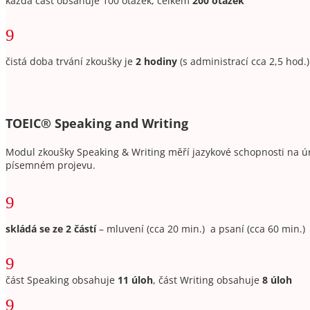
každá část obsahuje 100 otázek, celkem
200 otázek
9
čistá doba trvání zkoušky je
2 hodiny
(s administrací cca 2,5 hod.)
TOEIC
®
Speaking and Writing
Modul zkoušky Speaking & Writing
měří jazykové schopnosti na ú
písemném projevu.
9
skládá se ze 2 částí
– mluvení (cca 20 min.) a psaní (cca 60 min.)
9
část
Speaking obsahuje
11 úloh
, část Writing obsahuje
8 úloh
9