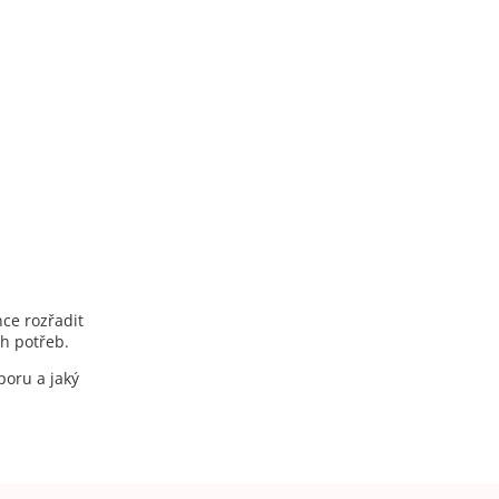
nce rozřadit
ch potřeb.
poru a jaký