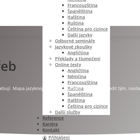
Francouzština
Španělština
Italština
Ruština
Čeština pro cizince
Další jazyky
Odborné semináře
Jazykové zkoušky
Angličtina
Překlady a tlumočení
řeb
Online testy
Angličtina
Němčina
Francouzština
Ruština
ebují. Mapa jazykových potřeb pomůže HR lépe rozřadit tým, nastavi
Španělština
Italština
Čeština pro cizince
Další služby
Reference
Kariéra
Kontakt
Přihlášení