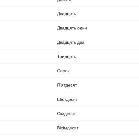
Двадцять
Двадцять один
Двадцять два
Тридцять
Сорок
П’ятдесят
Шістдесят
Сімдесят
Вісімдесят