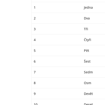
1
Jedna
2
Dva
3
Tři
4
Čtyři
5
Pět
6
Šest
7
Sedm
8
Osm
9
Devět
10
Deset