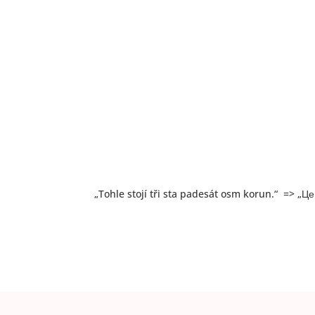
„Tohle stojí tři sta padesát osm korun.“ => „Це