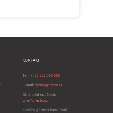
KONTAKT
Tel.:
+420 225 000 666
y
E-mail:
skola@presto.cz
Obchodní oddělení:
crm@presto.cz
Kariéra (žádosti kandidátů):