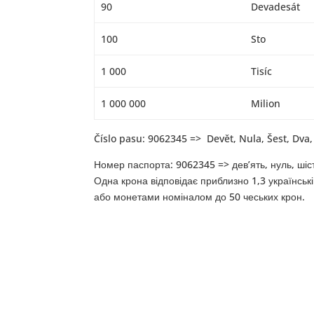
90
Devadesát
100
Sto
1 000
Tisíc
1 000 000
Milion
Číslo pasu: 9062345 => Devět, Nula, Šest, Dva, T
Номер паспорта: 9062345 => дев’ять, нуль, шість
Одна крона відповідає приблизно 1,3 українськ
або монетами номіналом до 50 чеських крон.