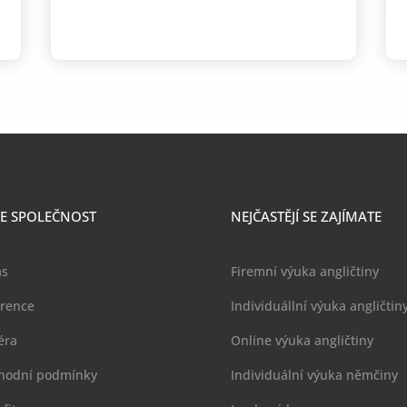
E SPOLEČNOST
NEJČASTĚJÍ SE ZAJÍMATE
ás
Firemní výuka angličtiny
erence
Individuállní výuka angličtin
éra
Online výuka angličtiny
hodní podmínky
Individuální výuka němčiny