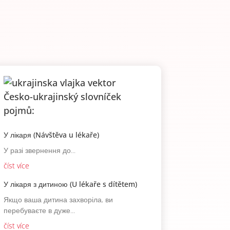
Česko-ukrajinský slovníček
pojmů:
У лікаря (Návštěva u lékaře)
У разі звернення до...
číst více
У лікаря з дитиною (U lékaře s dítětem)
Якщо ваша дитина захворіла, ви
перебуваєте в дуже...
číst více