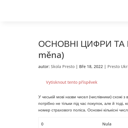
ОСНОВНІ ЦИФРИ ТА ВА
měna)
autor:
Skola Presto
|
Bře 18, 2022
|
Presto Ukr
Vytisknout tento příspěvek
У чеській мові назви чисел (числівники) схожі 
потрібно не тільки під час покупок, але й тоді
номер страхового поліса. Основні кількісні числі
0
Nula