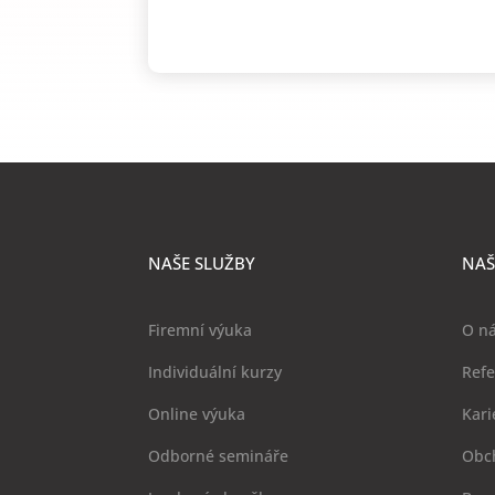
NAŠE SLUŽBY
NAŠ
Firemní výuka
O n
Individuální kurzy
Ref
Online výuka
Kari
Odborné semináře
Obc