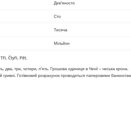
Дев’яносто
Сто
Тисяча
Мільйон
ři, Čtyři, Pět.
, два, три, чотири, п’ять. Грошова одиниця в Чехії – чеська крона.
ій гривні. Готівковий розрахунок проводиться паперовими банкнота