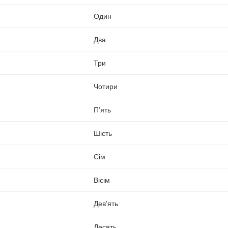
Один
Два
Три
Чотири
П’ять
Шість
Сім
Вісім
Дев’ять
Десять