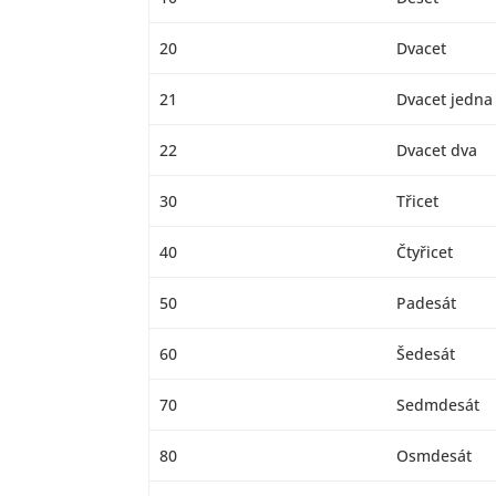
20
Dvacet
21
Dvacet jedna
22
Dvacet dva
30
Třicet
40
Čtyřicet
50
Padesát
60
Šedesát
70
Sedmdesát
80
Osmdesát