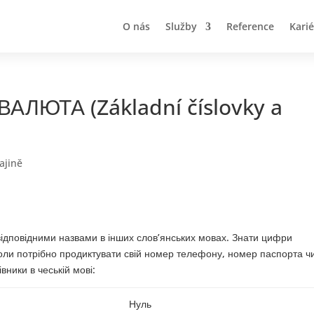
O nás
Služby
Reference
Kari
ЛЮТА (Základní číslovky a
ajině
з відповідними назвами в інших слов’янських мовах. Знати цифри
, коли потрібно продиктувати свій номер телефону, номер паспорта ч
вники в чеській мові:
Нуль