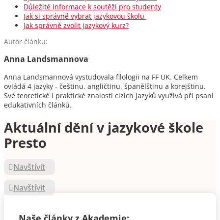
Důležité informace k soutěži pro studenty
Jak si správně vybrat jazykovou školu
Jak správně zvolit jazykový kurz?
Autor článku:
Anna Landsmannova
Anna Landsmannová vystudovala filologii na FF UK. Celkem
ovládá 4 jazyky - češtinu, angličtinu, španělštinu a korejštinu.
Své teoretické i praktické znalosti cizích jazyků využívá při psaní
edukativních článků.
Aktuální dění v jazykové škole
Presto
Navštívit
Navštívit
Naše články z Akademie: