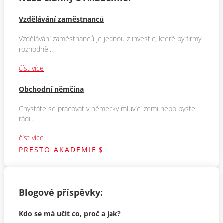
Vzdělávání zaměstnanců
Vzdělávání zaměstnanců je jednou z investic, které by firmy
rozhodně...
číst více
Obchodní němčina
Chystáte se pracovat v německy mluvící zemi nebo byste
rádi...
číst více
PRESTO AKADEMIE
Blogové příspěvky:
Kdo se má učit co, proč a jak?