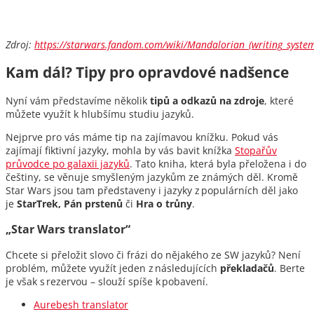
Zdroj:
https://starwars.fandom.com/wiki/Mandalorian_(writing_syste
Kam dál? Tipy pro opravdové nadšence
Nyní vám představíme několik
tipů a odkazů na zdroje
, které
můžete využít k hlubšímu studiu jazyků.
Nejprve pro vás máme tip na zajímavou knížku. Pokud vás
zajímají fiktivní jazyky, mohla by vás bavit knížka
Stopařův
průvodce po galaxii jazyků
. Tato kniha, která byla přeložena i do
češtiny, se věnuje smyšleným jazykům ze známých děl. Kromě
Star Wars jsou tam představeny i jazyky z populárních děl jako
je
StarTrek, Pán prstenů
či
Hra o trůny
.
„Star Wars translator“
Chcete si přeložit slovo či frázi do nějakého ze SW jazyků? Není
problém, můžete využít jeden z následujících
překladačů
. Berte
je však s rezervou – slouží spíše k pobavení.
Aurebesh translator