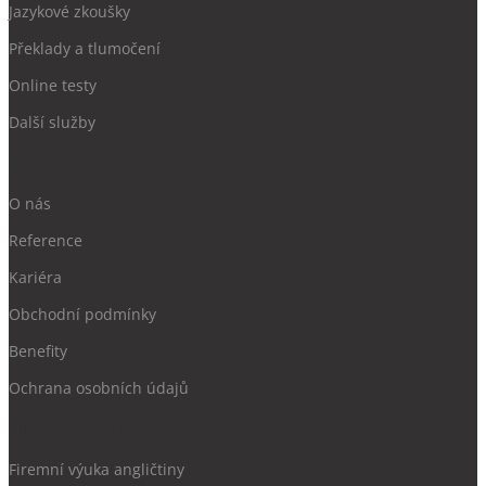
Jazykové zkoušky
Překlady a tlumočení
Online testy
Další služby
NAŠE SPOLEČNOST
O nás
Reference
Kariéra
Obchodní podmínky
Benefity
Ochrana
osobních údajů
NEJČASTĚJÍ SE ZAJÍMATE
Firemní výuka angličtiny