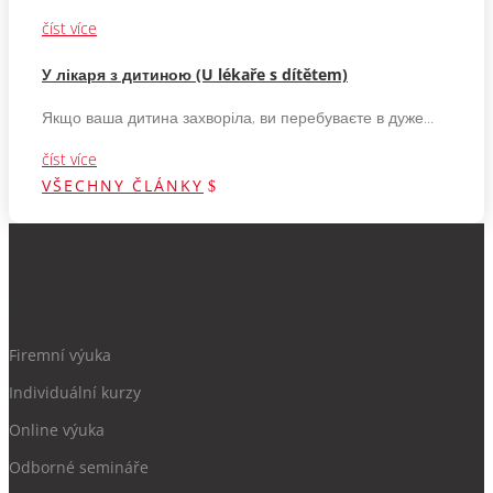
číst více
У лікаря з дитиною (U lékaře s dítětem)
Якщо ваша дитина захворіла, ви перебуваєте в дуже...
číst více
VŠECHNY ČLÁNKY
NAŠE SLUŽBY
Firemní výuka
Individuální kurzy
Online výuka
Odborné semináře