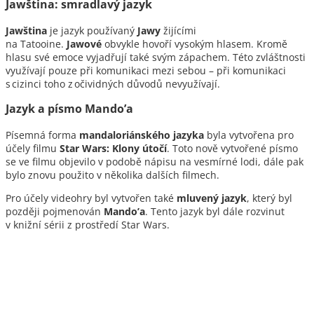
Jawština: smradlavý jazyk
Jawština
je jazyk používaný
Jawy
žijícími
na Tatooine.
Jawové
obvykle hovoří vysokým hlasem. Kromě
hlasu své emoce vyjadřují také svým zápachem. Této zvláštnosti
využívají pouze při komunikaci mezi sebou – při komunikaci
s cizinci toho z očividných důvodů nevyužívají.
Jazyk a písmo Mando’a
Písemná forma
mandaloriánského jazyka
byla vytvořena pro
účely filmu
Star Wars: Klony útočí
. Toto nově vytvořené písmo
se ve filmu objevilo v podobě nápisu na vesmírné lodi, dále pak
bylo znovu použito v několika dalších filmech.
Pro účely videohry byl vytvořen také
mluvený jazyk
, který byl
později pojmenován
Mando’a
. Tento jazyk byl dále rozvinut
v knižní sérii z prostředí Star Wars.