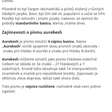
článku.
Původně to byl žargon obchodníků a pilotů složený z různých
lidských jazyků. Basic byl čím dál víc populární a začal se šířit.
Později byl ovlivněn i jinými jazyky, nakonec se vyvinul do
podoby
standardního
basicu
, kterou známe dnes.
Zajímavosti o písmu aurebesh
Aurebesh
je písmo sloužící
k zápisu
basic
u
. Název
„
Aurebesh
“ vznikl spojením dvou prvních znaků abecedy –
znaku pro hlásku A (aurek) a znaku pro hlásku B (besh).
Aurebesh
můžeme označit jako písmo hláskovo-slabičné.
Celkem se skládá ze 34 znaků – 27 hláskových a 7
slabičných. Kromě toho obsahuje také 14 interpunkčních
znamének a značek pro republikové kredity. Zapisován je
většinou zleva doprava, občas také shora dolů.
Toto písmo je
nejvíce rozšířené
, rozhodně však není jediné
v galaxii.