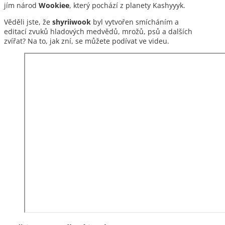
jím národ
Wookiee
, který pochází z planety Kashyyyk.
Věděli jste, že
shyriiwook
byl vytvořen smícháním a
editací zvuků hladových medvědů, mrožů, psů a dalších
zvířat? Na to, jak zní, se můžete podívat ve videu.