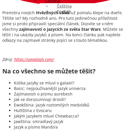
Čeština
Čeština
English
Premiéra nových
Hvězdných válek
už pomalu klepe na dveře.
Těšíte se? My rozhodně ano. Pro tuto jedinečnou příležitost
jsme si proto připravili speciální článek. Dozvíte se v něm
všechny
zajímavosti o jazycích ze světa Star Wars
. Můžete se
těšit i na ukázky jazyků a písem. Na konci článku pak najdete
odkazy na zajímavé stránky pojící se s touto tématikou.
Zdroj:
https://unsplash.com/
Na co všechno se můžete těšit?
Kolika jazyky se mluví v galaxii?
Basic: nejpoužívanější jazyk univerza
Zajímavosti o písmu aurebesh
Jak se dorozumívají droidi?
Ewokština: jazyk roztomilých medvídků
Huttština z Evocaru
Jakým jazykem mluví Chewbacca?
Jawština: smradlavý jazyk
Jazyk a písmo Mando’a