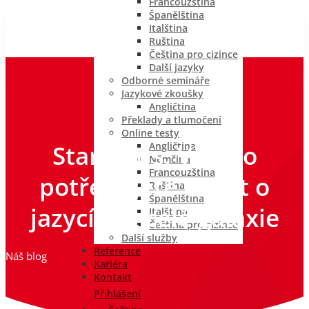
Francouzština
Španělština
Italština
Ruština
Čeština pro cizince
Další jazyky
Odborné semináře
Jazykové zkoušky
Angličtina
Překlady a tlumočení
Online testy
Star Wars: Vše, co
Angličtina
Němčina
Francouzština
potřebujete vědět o
Ruština
Španělština
jazycích z celé galaxie
Italština
Čeština pro cizince
Další služby
Reference
Náš blog
Kariéra
Kontakt
Přihlášení