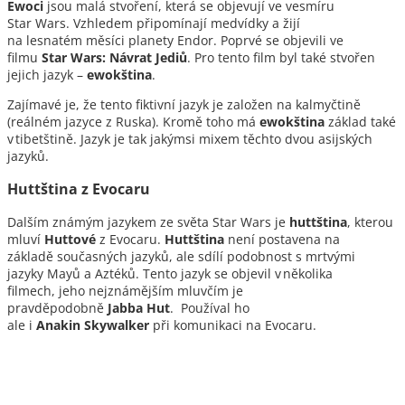
Ewoci
jsou malá stvoření, která se objevují ve vesmíru
Star Wars. Vzhledem připomínají medvídky a žijí
na lesnatém měsíci planety Endor. Poprvé se objevili ve
filmu
Star Wars: Návrat Jediů
. Pro tento film byl také stvořen
jejich jazyk –
ewokština
.
Zajímavé je, že tento fiktivní jazyk je založen na kalmyčtině
(reálném jazyce z Ruska). Kromě toho má
ewokština
základ také
v tibetštině. Jazyk je tak jakýmsi mixem těchto dvou asijských
jazyků.
Huttština z Evocaru
Dalším známým jazykem ze světa Star Wars je
huttština
, kterou
mluví
Huttové
z Evocaru.
Huttština
není postavena na
základě současných jazyků, ale sdílí podobnost s mrtvými
jazyky Mayů a Aztéků. Tento jazyk se objevil v několika
filmech, jeho nejznámějším mluvčím je
pravděpodobně
Jabba Hut
. Používal ho
ale i
Anakin Skywalker
při komunikaci na Evocaru.