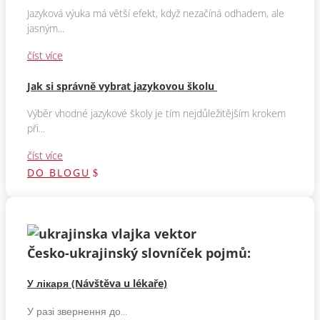
Jazyková výuka má větší efekt, když nezačíná odhadem, ale
jasným...
číst více
Jak si správně vybrat jazykovou školu
Výběr vhodné jazykové školy je tím nejdůležitějším krokem
při...
číst více
DO BLOGU
Česko-ukrajinský slovníček pojmů:
У лікаря (Návštěva u lékaře)
У разі звернення до...