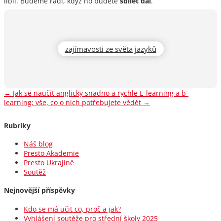
líbil. Budeme rádi, když ho budete
sdíl
et
dál
.
zajímavosti ze světa jazyků
←
Jak se naučit anglicky snadno a rychle
E-learning a b-
learning: vše, co o nich potřebujete vědět
→
Rubriky
Náš blog
Presto Akademie
Presto Ukrajině
Soutěž
Nejnovější příspěvky
Kdo se má učit co, proč a jak?
Vyhlášení soutěže pro střední školy 2025