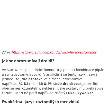
Zdroj:
https://starwars.fandom.com/cs/wiki/Aurebesh/Legendy
Jak se dorozumívají droidi?
Ve Star Wars spolu droidi komunikují pomocí kombinace pípání
a syntetizovaných zvuků. V angličtině se tento jazyk nazývá
jednoduše „
droidspeak
“. Ve filmech jazyk využívají
například
R2-D2
nebo
BB-8
. Přestože
droidspeak
je pro lidi
obecně nesrozumitelný, některé lidské postavy mu překvapivě
rozumí. Mezi ně patří například známý
Luke Skywalker
.
Ewokština: jazyk roztomilých medvídků