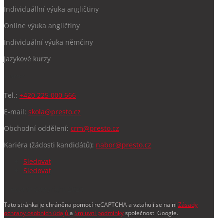
Individuállní výuka angličtiny
Online výuka angličtiny
Individuální výuka němčiny
Jazykové kurzy
KONTAKT
Tel.:
+420 225 000 666
E-mail:
skola@presto.cz
Obchodní oddělení:
crm@presto.cz
Kariéra (žádosti kandidátů):
nabor@presto.cz
Sledovat
Sledovat
Presto
© Copyright 2020
Tato stránka je chráněna pomocí reCAPTCHA a vztahují se na ni
Zásady
ochrany osobních údajů
a
Smluvní podmínky
společnosti Google.