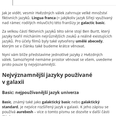
Jak je vidět, vesmír Hvězdných válek zahrnuje velké množství
fiktivních jazyků.
Lingua franca
(= jakýkoliv jazyk šířeji využívaný
nad rámec rodilých mluvčích) této franšízy je
g
alactic
b
asic
.
Za velkou částí fiktivních jazyků této série stojí Ben Burtt, který
jazyky tvořil mícháním nejrůznějších zvuků a reálně existujících
jazyků. Pro účely filmů byly také vytvořeny
umělé
abecedy
,
kterým se v článku také budeme krátce věnovat.
Nyní vám blíže představíme jednotlivé jazyky z Hvězdných
válek. Samozřejmě nemáme prostor věnovat se všem, uvedeme
proto pouze ty nejvýznamnější.
Nejvýznamnější jazyky používané
v galaxii
Basic: nejpoužívanější jazyk univerza
Basic
, známý také jako
galaktický basic
nebo
galaktický
standard
, je nejvíce rozšířený jazyk v galaxii. K jeho zápisu se
používá
aurebesh
– více o tomto písmu se dozvíte v další části