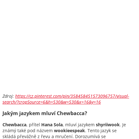
Zdroj:
https://cz.pinterest.com/pin/358458451573096757/visual-
search/?cropSource=6&h=530&w=530&x=16&y=16
Jakým jazykem mluví Chewbacca?
Chewbacca
, přítel
Hana Sola
, mluví jazykem
shyriiwook
. Je
známý také pod názvem
wookieespeak
. Tento jazyk se
skládá převážně z řevu a mručení. Dorozumívá se