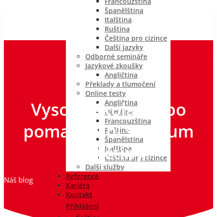
Francouzština
Španělština
Italština
Ruština
Čeština pro cizince
Další jazyky
Odborné semináře
Jazykové zkoušky
Angličtina
Překlady a tlumočení
Online testy
Vysoká škola, nebo
Angličtina
Němčina
Francouzština
pomaturitní studium
Ruština
Španělština
angličtiny?
Italština
Čeština pro cizince
Další služby
Reference
Náš blog
Kariéra
Kontakt
Přihlášení