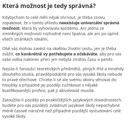
Která možnost je tedy správná?
Kdybychom to celé měli nějak shrnout, je třeba znovu
zopakovat, že v tomto ohledu
neexistuje univerzální správná
možnost
, která by vyhovovala každému. Ani jedna ze
zmíněných možností rozhodně není špatná, ale ani po úplně
všech stránkách ideální.
Obě vás mohou zavést na skvělou životní cestu, jen je třeba
zvážit,
co konkrétně vy potřebujete a očekáváte
, aby pro vás
vaše volba nakonec přeci jen nebyla ztrátou času a peněz.
Nejste-li fanoušci teoretických předmětů, plných tříd a mnohdy
dlouhého studia, pravděpodobně pro vás vysoká škola nebude
to pravé ořechové. Chcete-li se ale svému oboru věnovat do
hloubky a případně jej později zužitkovat v nějaké
kvalifikovanější profesi, pak ji absolvovat musíte.
Zatoužíte-li později po praktičtějších jazykových dovednostech,
budete pro vás pozdější zvládnutí jazykové školy nepochybně
méně časově náročné než případné pozdější vystudování celé
vysoké školy.