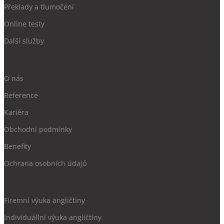
Překlady a tlumočení
Online testy
Další služby
NAŠE SPOLEČNOST
O nás
Reference
Kariéra
Obchodní podmínky
Benefity
Ochrana
osobních údajů
NEJČASTĚJÍ SE ZAJÍMATE
Firemní výuka angličtiny
Individuállní výuka angličtiny