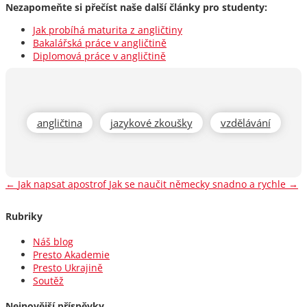
Nezapomeňte si přečíst naše další články pro studenty:
Jak probíhá maturita z angličtiny
Bakalářská práce v angličtině
Diplomová práce v angličtině
angličtina
jazykové zkoušky
vzdělávání
←
Jak napsat apostrof
Jak se naučit německy snadno a rychle
→
Rubriky
Náš blog
Presto Akademie
Presto Ukrajině
Soutěž
Nejnovější příspěvky