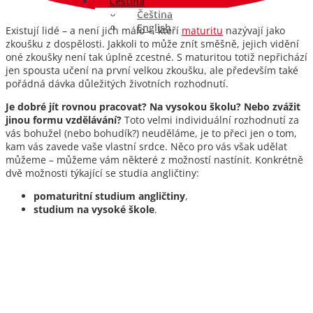
Čeština
Čeština
English
Existují lidé – a není jich málo –, kteří
maturitu
nazývají jako
zkoušku z dospělosti. Jakkoli to může znít směšně, jejich vidění
oné zkoušky není tak úplně zcestné. S maturitou totiž nepřichází
jen spousta učení na první velkou zkoušku, ale především také
pořádná dávka důležitých životních rozhodnutí.
Je dobré jít rovnou pracovat? Na vysokou školu? Nebo zvážit
jinou formu vzdělávání?
Toto velmi individuální rozhodnutí za
vás bohužel (nebo bohudík?) neuděláme, je to přeci jen o tom,
kam vás zavede vaše vlastní srdce. Něco pro vás však udělat
můžeme – můžeme vám některé z možností nastínit. Konkrétně
dvě možnosti týkající se studia angličtiny:
pomaturitní studium angličtiny
,
studium na vysoké škole
.