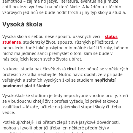
samotnou – zajímá ho jazyk, literatura, eventuálně ji může
chtít posléze vyučovat na některé škole. A každému z těchto
vzorových jedinců se bude hodit trochu jiný typ školy a studia.
Vysoká škola
Vysoká škola s sebou nese spoustu úžasných věcí –
status
studenta
, studentský život, spoustu různých příležitostí. V
neposlední řadě také poskytne minimálně další tři roky, během
nichž má jedinec šanci přemýšlet o tom, kam se bude v
následujících letech svého života ubírat.
Na konci studia pak člověk získá
titul
, bez něhož se v některých
profesích zkrátka neobejde. Nutno navíc dodat, že v případě
veřejných a státních vysokých škol se studiem
nepřichází
povinnost platit školné
.
Vysokoškolské studium je tedy nepochybně vhodné pro ty, kteří
se v budoucnu chtějí živit profesí vyžadující právě takovou
kvalifikaci – lékaře, učitele na jakémkoli stupni školy či třeba
vědce.
Potřebují/chtějí-li si přitom zlepšit své jazykové dovednosti,
mohou si zvolit obor (či třeba jen některé předměty) v