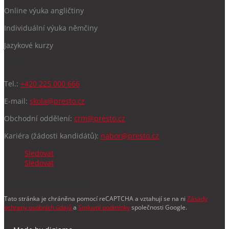
Online výuka angličtiny
Individuální výuka němčiny
Jazykové kurzy
KONTAKT
Tel.:
+420 225 000 666
E-mail:
skola@presto.cz
Obchodní oddělení:
crm@presto.cz
Kariéra (žádosti kandidátů):
nabor@presto.cz
Sledovat
Sledovat
Presto
© Copyright 2020
Tato stránka je chráněna pomocí reCAPTCHA a vztahují se na ni
Zásady
ochrany osobních údajů
a
Smluvní podmínky
společnosti Google.