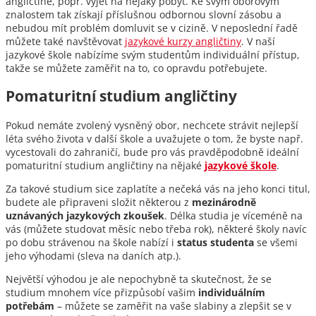
angličtině, popř. vyjet na nějaký pobyt. Ke svým oborovým
znalostem tak získají příslušnou odbornou slovní zásobu a
nebudou mít problém domluvit se v cizině. V neposlední řadě
můžete také navštěvovat
jazykové kurzy angličtiny
. V naší
jazykové škole nabízíme svým studentům individuální přístup,
takže se můžete zaměřit na to, co opravdu potřebujete.
Pomaturitní studium angličtiny
Pokud nemáte zvolený vysněný obor, nechcete strávit nejlepší
léta svého života v další škole a uvažujete o tom, že byste např.
vycestovali do zahraničí, bude pro vás pravděpodobně ideální
pomaturitní studium angličtiny na nějaké
jazykové škole
.
Za takové studium sice zaplatíte a nečeká vás na jeho konci titul,
budete ale připraveni složit některou z
mezinárodně
uznávaných jazykových zkoušek
. Délka studia je víceméně na
vás (můžete studovat měsíc nebo třeba rok), některé školy navíc
po dobu strávenou na škole nabízí i
status studenta
se všemi
jeho výhodami (sleva na daních atp.).
Největší výhodou je ale nepochybně ta skutečnost, že se
studium mnohem více přizpůsobí vašim
individuálním
potřebám
– můžete se zaměřit na vaše slabiny a zlepšit se v