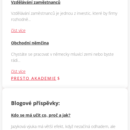
Vzdělávání zaměstnanců
Vzdělávání zaměstnanců je jednou z investic, které by firmy
rozhodně...
číst více
Obchodní němčina
Chystáte se pracovat v německy mluvící zemi nebo byste
rádi...
číst více
PRESTO AKADEMIE
Blogové příspěvky:
Kdo se má učit co, proč a jak?
Jazyková výuka má větší efekt, když nezačíná odhadem, ale