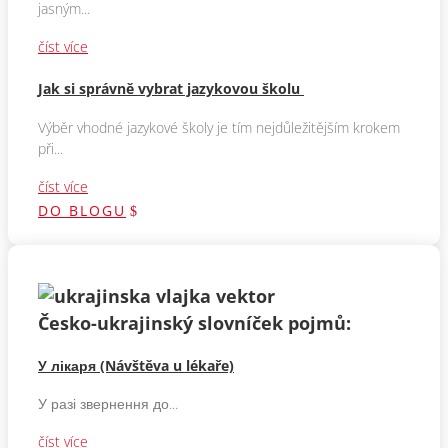
jasným...
číst více
Jak si správně vybrat jazykovou školu
Výběr vhodné jazykové školy je tím nejdůležitějším krokem
při...
číst více
DO BLOGU
Česko-ukrajinský slovníček pojmů:
У лікаря (Návštěva u lékaře)
У разі звернення до...
číst více