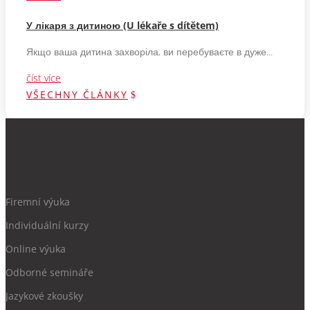
У лікаря з дитиною (U lékaře s dítětem)
Якщо ваша дитина захворіла, ви перебуваєте в дуже...
číst více
VŠECHNY ČLÁNKY
NAŠE SLUŽBY
Firemní výuka
Individuální kurzy
Online výuka
Odborné semináře
Jazykové zkoušky