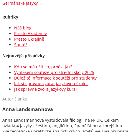
Germánské jazyky
→
Rubriky
Náš blog
Presto Akademie
Presto Ukrajině
Soutěž
Nejnovější příspěvky
Kdo se má učit co, proč a jak?
Vyhlášení soutěže pro střední školy 2025
Důležité informace k soutěži pro studenty
Jak si správně vybrat jazykovou školu
Jak správně zvolit jazykový kurz?
Autor článku:
Anna Landsmannova
Anna Landsmannová vystudovala filologii na FF UK. Celkem
ovládá 4 jazyky - češtinu, angličtinu, španělštinu a korejštinu.
Své teoretické i praktické znalosti cizích jazyků využívá při psaní