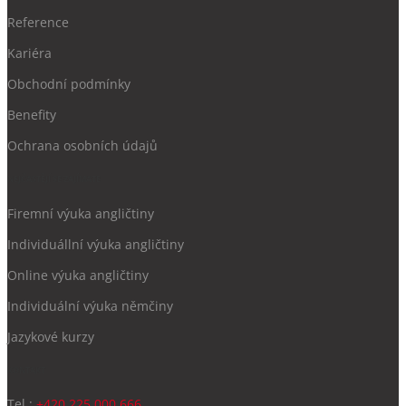
Reference
Kariéra
Obchodní podmínky
Benefity
Ochrana
osobních údajů
NEJČASTĚJÍ SE ZAJÍMATE
Firemní výuka angličtiny
Individuállní výuka angličtiny
Online výuka angličtiny
Individuální výuka němčiny
Jazykové kurzy
KONTAKT
Tel.:
+420 225 000 666