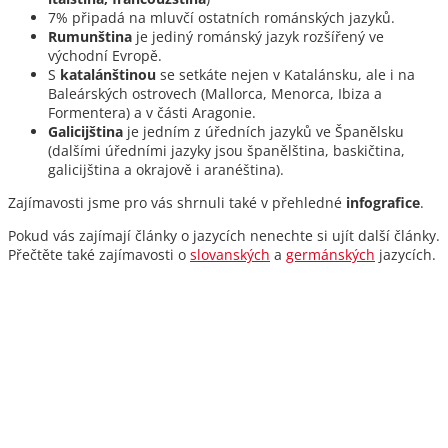
7% připadá na mluvčí ostatních románských jazyků.
Rumunština
je jediný románský jazyk rozšířený ve
východní Evropě.
S
katalánštinou
se setkáte nejen v Katalánsku, ale i na
Baleárských ostrovech (Mallorca, Menorca, Ibiza a
Formentera) a v části Aragonie.
Galicijština
je jedním z úředních jazyků ve Španělsku
(dalšími úředními jazyky jsou španělština, baskičtina,
galicijština a okrajově i aranéština).
Zajímavosti jsme pro vás shrnuli také v přehledné
infografice
.
Pokud vás zajímají články o jazycích nenechte si ujít další články.
Přečtěte také zajímavosti o
slovanských
a
germánských
jazycích.