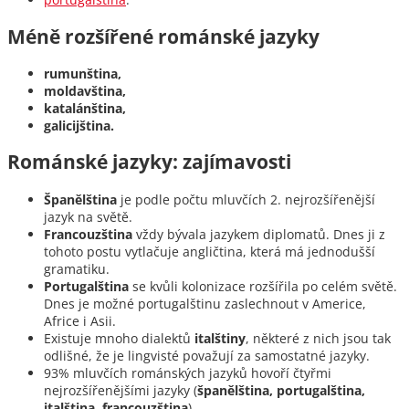
Méně rozšířené románské jazyky
rumunština,
moldavština,
katalánština,
galicijština.
Románské jazyky: zajímavosti
Španělština
je podle počtu mluvčích 2. nejrozšířenější
jazyk na světě.
Francouzština
vždy bývala jazykem diplomatů. Dnes ji z
tohoto postu vytlačuje angličtina, která má jednodušší
gramatiku.
Portugalština
se kvůli kolonizace rozšířila po celém světě.
Dnes je možné portugalštinu zaslechnout v Americe,
Africe i Asii.
Existuje mnoho dialektů
italštiny
, některé z nich jsou tak
odlišné, že je lingvisté považují za samostatné jazyky.
93% mluvčích románských jazyků hovoří čtyřmi
nejrozšířenějšími jazyky (
španělština, portugalština,
italština, francouzština
)