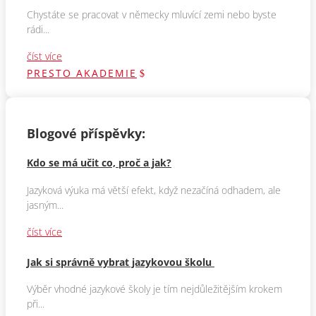
Chystáte se pracovat v německy mluvící zemi nebo byste
rádi...
číst více
PRESTO AKADEMIE
Blogové příspěvky:
Kdo se má učit co, proč a jak?
Jazyková výuka má větší efekt, když nezačíná odhadem, ale
jasným...
číst více
Jak si správně vybrat jazykovou školu
Výběr vhodné jazykové školy je tím nejdůležitějším krokem
při...