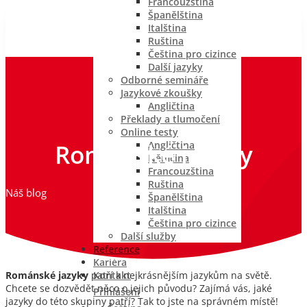
Francouzština
Španělština
Italština
Ruština
Čeština pro cizince
Další jazyky
Odborné semináře
Jazykové zkoušky
Angličtina
Překlady a tlumočení
Online testy
Románské jazyky
Angličtina
Němčina
Francouzština
Ruština
Náš blog
Španělština
Italština
Čeština pro cizince
Další služby
Reference
Kariéra
Kontakt
Románské jazyky
patří k nejkrásnějším jazykům na světě.
Chcete se dozvědět něco o jejich původu? Zajímá vás, jaké
Přihlášení
jazyky do této skupiny patří? Tak to jste na správném místě!