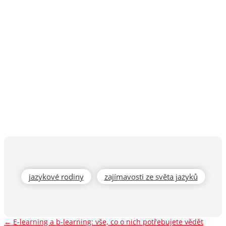
jazykové rodiny
zajímavosti ze světa jazyků
←
E-learning a b-learning: vše, co o nich potřebujete vědět