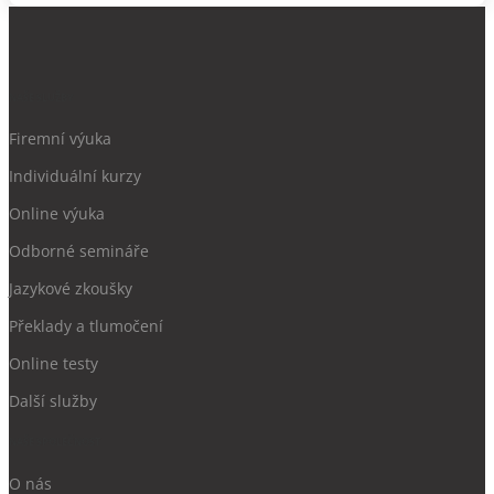
NAŠE SLUŽBY
Firemní výuka
Individuální kurzy
Online výuka
Odborné semináře
Jazykové zkoušky
Překlady a tlumočení
Online testy
Další služby
NAŠE SPOLEČNOST
O nás