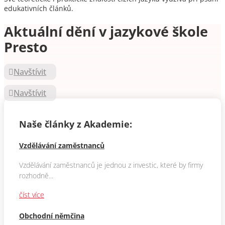
edukativních článků.
Aktuální dění v jazykové škole
Presto
Navštívit
Navštívit
Naše články z Akademie:
Vzdělávání zaměstnanců
Vzdělávání zaměstnanců je jednou z investic, které by firmy
rozhodně...
číst více
Obchodní němčina