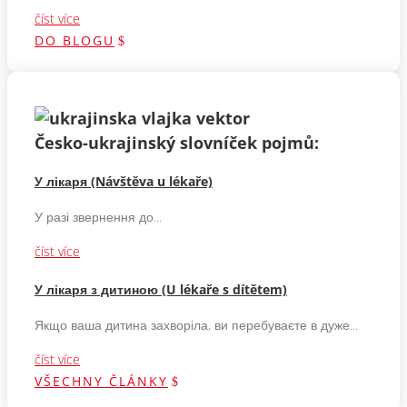
číst více
DO BLOGU
Česko-ukrajinský slovníček pojmů:
У лікаря (Návštěva u lékaře)
У разі звернення до...
číst více
У лікаря з дитиною (U lékaře s dítětem)
Якщо ваша дитина захворіла, ви перебуваєте в дуже...
číst více
VŠECHNY ČLÁNKY