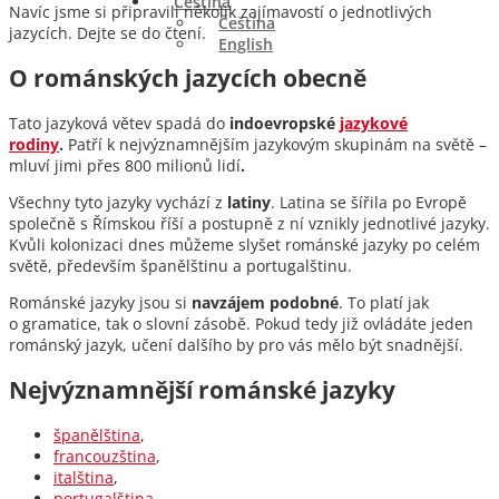
Čeština
Navíc jsme si připravili několik zajímavostí o jednotlivých
Čeština
jazycích. Dejte se do čtení.
English
O románských jazycích obecně
Tato jazyková větev spadá do
indoevropské
jazykové
rodiny
.
Patří k nejvýznamnějším jazykovým skupinám na světě –
mluví jimi přes 800 milionů lidí
.
Všechny tyto jazyky vychází z
latiny
. Latina se šířila po Evropě
společně s Římskou říší a postupně z ní vznikly jednotlivé jazyky.
Kvůli kolonizaci dnes můžeme slyšet románské jazyky po celém
světě, především španělštinu a portugalštinu.
Románské jazyky jsou si
navzájem podobné
. To platí jak
o gramatice, tak o slovní zásobě. Pokud tedy již ovládáte jeden
románský jazyk, učení dalšího by pro vás mělo být snadnější.
Nejvýznamnější románské jazyky
španělština
,
francouzština
,
italština
,
portugalština
.