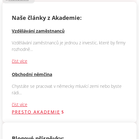
Naše články z Akademie:
Vzdělávání zaměstnanců
Vzdělávání zaměstnanců je jednou z investic, které by firmy
rozhodně...
číst více
Obchodní němčina
Chystáte se pracovat v německy mluvící zemi nebo byste
rádi...
číst více
PRESTO AKADEMIE
Blogové příspěvky: