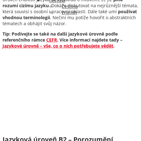
Čeština
rozumí cizímu jazyku
. Dokáže diskutovat na nejrůznější témata,
Čeština
která souvisí s osobní i pracovní oblastí. Dále také umí
používat
English
vhodnou terminologii
. Nečiní mu potíže hovořit o abstraktních
tématech a obhájit svůj názor.
Tip: Podívejte se také na další jazykové úrovně podle
referenčního rámce
CEFR
. Více informací najdete tady –
Jazykové úrovně – vše, co o nich potřebujete vědět
.
Jazyková úroveň B2 – Porozumění