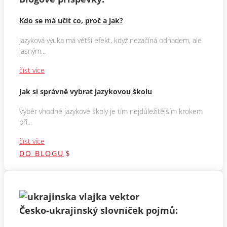
Kdo se má učit co, proč a jak?
Jazyková výuka má větší efekt, když nezačíná odhadem, ale
jasným...
číst více
Jak si správně vybrat jazykovou školu
Výběr vhodné jazykové školy je tím nejdůležitějším krokem
při...
číst více
DO BLOGU
Česko-ukrajinský slovníček pojmů: