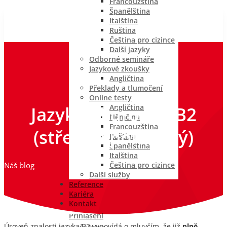
Francouzština
Španělština
Italština
Ruština
Čeština pro cizince
Další jazyky
Odborné semináře
Jazykové zkoušky
Angličtina
Překlady a tlumočení
Online testy
Jazyková úroveň B2
Angličtina
Němčina
Francouzština
(středně pokročilý)
Ruština
Španělština
Italština
Čeština pro cizince
Náš blog
Další služby
Reference
Kariéra
Kontakt
Přihlášení
Úroveň znalosti jazyka B2 vypovídá o mluvčím, že již
plně