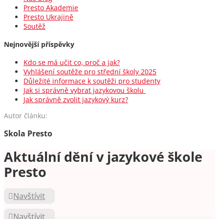
Presto Akademie
Presto Ukrajině
Soutěž
Nejnovější příspěvky
Kdo se má učit co, proč a jak?
Vyhlášení soutěže pro střední školy 2025
Důležité informace k soutěži pro studenty
Jak si správně vybrat jazykovou školu
Jak správně zvolit jazykový kurz?
Autor článku:
Skola Presto
Aktuální dění v jazykové škole
Presto
Navštívit
Navštívit