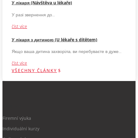
У лікаря (Návštěva u lékaře)
У разі звернення до...
číst více
У лікаря з дитиною (U lékaře s dítětem)
Якщо ваша дитина захворіла, ви перебуваєте в дуже...
číst více
VŠECHNY ČLÁNKY
NAŠE SLUŽBY
Firemní výuka
Individuální kurzy