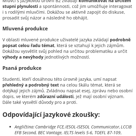
Mluvčí s jazykovou úrovní B2 zvládají
komunikovat na určitém
stupni plynulosti
a spontánnosti, což jim umožňuje interagovat
i s rodilými mluvčími. Dokážou se aktivně zapojit do diskuse,
prosadit svůj názor a následně ho obhájit.
Mluvená produkce
V oblasti mluvené produkce uživatelé jazyka zvládají
podrobně
popsat celou řadu témat
, která se vztahují k jejich zájmům.
Dokážou vysvětlit svůj pohled na určitou problematiku a určit
výhody a nevýhody
jednotlivých možností.
Psaná produkce
Studenti, kteří dosáhnou této úrovně jazyka, umí napsat
přehledný a podrobný text
na celou škálu témat, která se
dotýkají jejich zájmů. Zvládnou napsat esej, zprávu nebo osobní
dopis, ve kterém
zdůrazní události
, jež mají osobní význam.
Dále také vysvětlí důvody pro a proti.
Odpovídající jazykové zkoušky:
Angličtina: Cambridge FCE, IESOL-ISESOL Communicator, LCCIB
EFB Second, BEC Vantage, IELTS levels 5-6, TOEFL 87-109
,