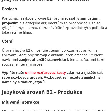
Poslech
Posluchač jazykové úrovně B2 rozumí
rozsáhlejším ústním
projevům
a složitějším argumentům za předpokladu, že se
týkají známých témat. Rozumí většině zpravodajských pořadů a
také většině filmů.
Čtení
Úroveň jazyka B2 umožňuje čtenáři porozumět článkům a
zprávám, které pojednávají o aktuální problematice. Student
navíc umí
zaujmout určité stanovisko
k tématu. Rozumí také
současné literární próze.
Vyplňte naše
online rozřazovací testy
zdarma a zjistěte tak
svou jazykovou úroveň. Vyzkoušet se můžete z angličtiny,
němčiny a dalších jazyků.
Jazyková úroveň B2 – Produkce
Mluvená interakce