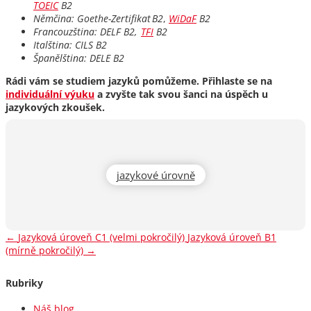
TOEIC
B2
Němčina: Goethe-Zertifikat B2
,
WiDaF
B2
Francouzština: DELF B2,
TFI
B2
Italština: CILS B2
Španělština: DELE B2
Rádi vám se studiem jazyků pomůžeme. Přihlaste se na
individuální výuku
a zvyšte tak svou šanci na úspěch u
jazykových zkoušek.
jazykové úrovně
←
Jazyková úroveň C1 (velmi pokročilý)
Jazyková úroveň B1
(mírně pokročilý)
→
Rubriky
Náš blog