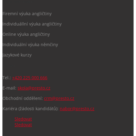
NEJČASTĚJÍ SE ZAJÍMATE
Firemní výuka angličtiny
Individuállní výuka angličtiny
Online výuka angličtiny
Individuální výuka němčiny
Jazykové kurzy
KONTAKT
Tel.:
+420 225 000 666
E-mail:
skola@presto.cz
Obchodní oddělení:
crm@presto.cz
Kariéra (žádosti kandidátů):
nabor@presto.cz
Sledovat
Sledovat