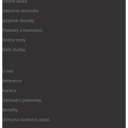
Online výuka
Odborné semináře
Jazykové zkoušky
Překlady a tlumočení
Online testy
Další služby
NAŠE SPOLEČNOST
O nás
Reference
Kariéra
Obchodní podmínky
Benefity
Ochrana
osobních údajů